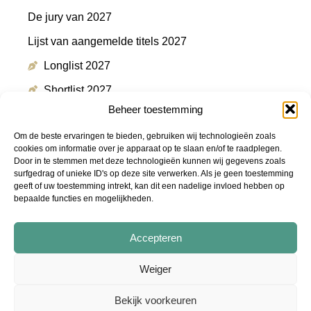
De jury van 2027
Lijst van aangemelde titels 2027
Longlist 2027
Shortlist 2027
Beheer toestemming
Winnaar 2027
Om de beste ervaringen te bieden, gebruiken wij technologieën zoals
cookies om informatie over je apparaat op te slaan en/of te raadplegen.
Door in te stemmen met deze technologieën kunnen wij gegevens zoals
Meer informatie
surfgedrag of unieke ID's op deze site verwerken. Als je geen toestemming
geeft of uw toestemming intrekt, kan dit een nadelige invloed hebben op
bepaalde functies en mogelijkheden.
Persmap
FAQ
Accepteren
Podcast "De Shortlist"
Weiger
Audiotrailers - #DeZin
Bekijk voorkeuren