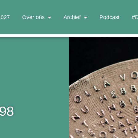
 2027
Over ons
Archief
Podcast
#D
98