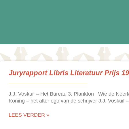
Juryrapport Libris Literatuur Prijs 1
J.J. Voskuil – Het Bureau 3: Plankton Wie de Neer
Koning – het alter ego van de schrijver J.J. Voskuil –
LEES VERDER »