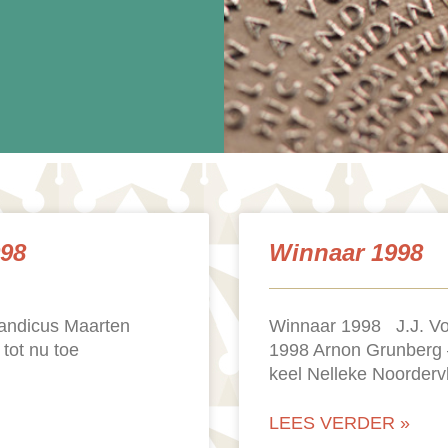
998
Winnaar 1998
landicus Maarten
Winnaar 1998 J.J. Vos
 tot nu toe
1998 Arnon Grunberg 
keel Nelleke Noordervl
LEES VERDER »