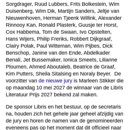
Sorgdrager, Ruud Lubbers, Frits Bolkestein, Wim
Duisenberg, Wim Dik, Martijn Sanders, Jeltje van
Nieuwenhoven, Herman Tjeenk Willink, Alexander
Rinnooy Kan, Ronald Plasterk, Guusje ter Horst,
Cox Habbema, Tom de Swaan, Ivo Opstelten,
Hans Wijers, Philip Freriks, Robbert Dijkgraaf,
Clairy Polak, Paul Witteman, Wim Pijbes, Dick
Benschop, Janine van den Ende, Abdelkader
Benali, Jet Bussemaker, Ionica Smeets, Lilianne
Ploumen, Ahmed Aboutaleb, Beatrice de Graaf,
Kim Putters, Sheila Sitalsing en Noraly Beyer. De
voorzitter van
de nieuwe jury
is Marleen Stikker die
op maandag 10 mei 2027 de winnaar van de Libris
Literatuur Prijs 2027 bekend zal maken.
De sponsor Libris en het bestuur, op de secretaris
na, houden zich het gehele jaar geheel afzijdig van
de jury en horen de namen van de genomineerden
eveneens pas op het moment dat dit officieel naar