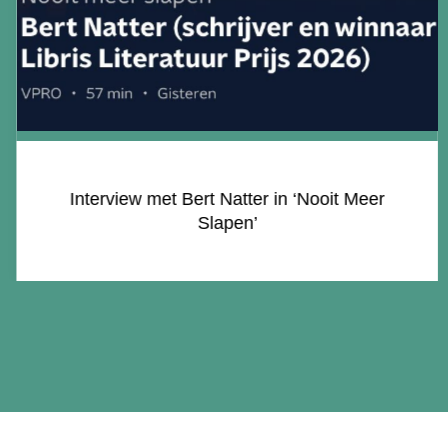
Fotoverslag bekendmaking winnaar Libris
Literatuur Prijs 2026 in Felix Meritis: ‘Aan
het einde van de oorlog’ van Bert Natter