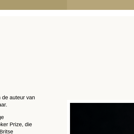
S
an de auteur van
ar.
ge
er Prize, die
Britse