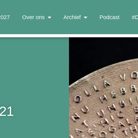
 2027
Over ons
Archief
Podcast
#D
21