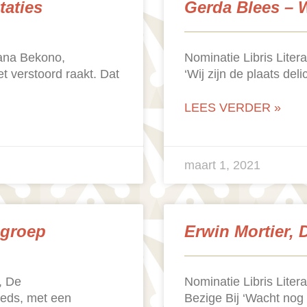
aties
Gerda Blees – Wi
gana Bekono,
Nominatie Libris Liter
et verstoord raakt. Dat
‘Wij zijn de plaats de
LEES VERDER »
maart 1, 2021
sgroep
Erwin Mortier, 
, De
Nominatie Libris Liter
eeds, met een
Bezige Bij ‘Wacht nog 