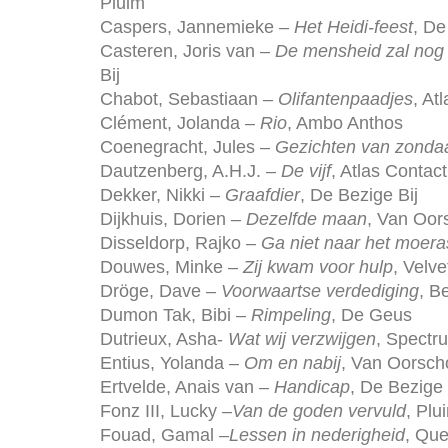
Pluim
Caspers, Jannemieke –
Het Heidi-feest
, D
Casteren, Joris van –
De mensheid zal nog 
Bij
Chabot, Sebastiaan –
Olifantenpaadjes
, At
Clément, Jolanda –
Rio
, Ambo Anthos
Coenegracht, Jules –
Gezichten van zonda
Dautzenberg, A.H.J. –
De vijf
, Atlas Contact
Dekker, Nikki –
Graafdier
, De Bezige Bij
Dijkhuis, Dorien –
Dezelfde maan
, Van Oor
Disseldorp, Rajko –
Ga niet naar het moera
Douwes, Minke –
Zij kwam voor hulp
, Velve
Dröge, Dave –
Voorwaartse verdediging
, B
Dumon Tak, Bibi –
Rimpeling
, De Geus
Dutrieux, Asha-
Wat wij verzwijgen
, Spectr
Entius, Yolanda –
Om en nabij
, Van Oorsch
Ertvelde, Anais van –
Handicap
, De Bezige 
Fonz III, Lucky –
Van de goden vervuld
, Plu
Fouad, Gamal –
Lessen in nederigheid
, Que