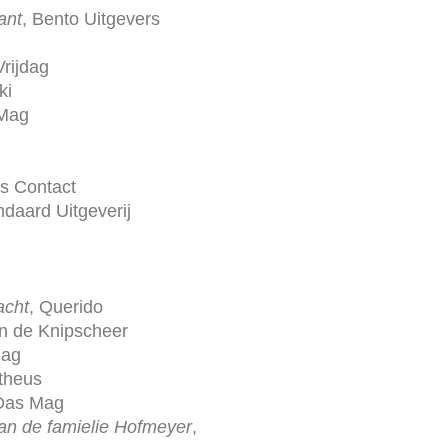
ant
, Bento Uitgevers
Vrijdag
ki
 Mag
as Contact
ndaard Uitgeverij
acht
, Querido
In de Knipscheer
Mag
theus
 Das Mag
van de famielie Hofmeyer
,