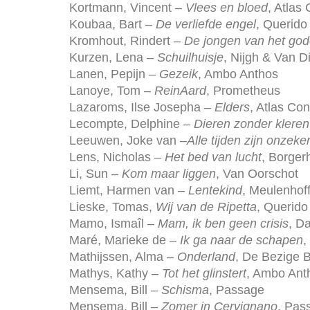
Kortmann, Vincent –
Vlees en bloed
, Atlas
Koubaa, Bart –
De verliefde engel
, Querido
Kromhout, Rindert –
De jongen van het god
Kurzen, Lena –
Schuilhuisje
, Nijgh & Van D
Lanen, Pepijn –
Gezeik
, Ambo Anthos
Lanoye, Tom –
ReinAard
, Prometheus
Lazaroms, Ilse Josepha –
Elders
, Atlas Con
Lecompte, Delphine –
Dieren zonder kleren
Leeuwen, Joke van –
Alle tijden zijn onzeke
Lens, Nicholas –
Het bed van lucht
, Borger
Li, Sun –
Kom maar liggen
, Van Oorschot
Liemt, Harmen van –
Lentekind
, Meulenhoff
Lieske, Tomas,
Wij van de Ripetta
, Querido
Mamo, Ismaîl –
Mam, ik ben geen crisis
, D
Maré, Marieke de –
Ik ga naar de schapen
,
Mathijssen, Alma –
Onderland
, De Bezige B
Mathys, Kathy –
Tot het glinstert
, Ambo Ant
Mensema, Bill –
Schisma
, Passage
Mensema, Bill –
Zomer in Cervignano
, Pas