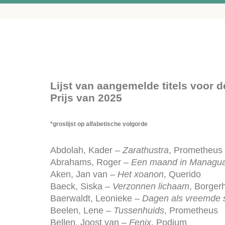
Lijst van aangemelde titels voor de
Prijs van 2025
*groslijst op alfabetische volgorde
Abdolah, Kader –
Zarathustra
, Prometheus
Abrahams, Roger –
Een maand in Managu
Aken, Jan van –
Het xoanon
, Querido
Baeck, Siska –
Verzonnen lichaam
, Borger
Baerwaldt, Leonieke –
Dagen als vreemde
Beelen, Lene –
Tussenhuids
, Prometheus
Bellen, Joost van –
Fenix
, Podium