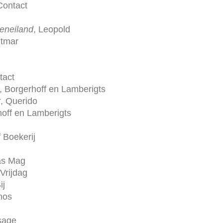
 Contact
eneiland
, Leopold
itmar
tact
, Borgerhoff en Lamberigts
r
, Querido
hoff en Lamberigts
 Boekerij
as Mag
 Vrijdag
ij
hos
sage