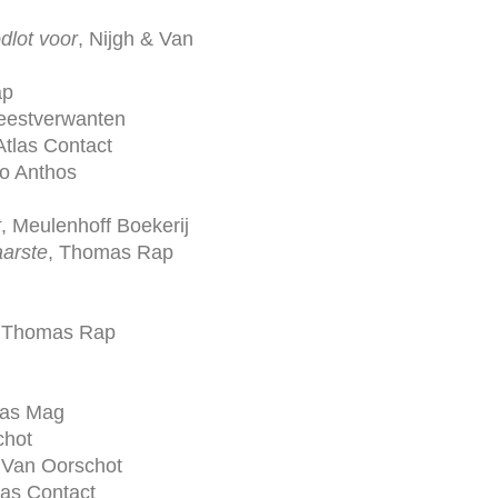
dlot voor
, Nijgh & Van
ap
eestverwanten
 Atlas Contact
o Anthos
t
, Meulenhoff Boekerij
aarste
, Thomas Rap
, Thomas Rap
Das Mag
chot
 Van Oorschot
tlas Contact