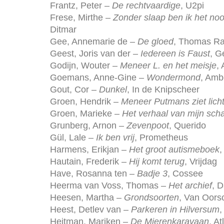
Frantz, Peter –
De rechtvaardige
, U2pi
Frese, Mirthe –
Zonder slaap ben ik het noo
Ditmar
Gee, Annemarie de –
De gloed
, Thomas R
Geest, Joris van der –
Iedereen is Faust
, G
Godijn, Wouter –
Meneer L. en het meisje
,
Goemans, Anne-Gine –
Wondermond
, Amb
Gout, Cor –
Dunkel
, In de Knipscheer
Groen, Hendrik –
Meneer Putmans ziet lich
Groen, Marieke –
Het verhaal van mijn sch
Grunberg, Arnon –
Zevenpoot
, Querido
Gül, Lale –
Ik ben vrij
, Prometheus
Harmens, Erikjan –
Het groot autismeboek
Hautain, Frederik –
Hij komt terug
, Vrijdag
Have, Rosanna ten –
Badje 3
, Cossee
Heerma van Voss, Thomas –
Het archief
, 
Heesen, Martha –
Grondsoorten
, Van Oors
Heest, Detlev van –
Parkeren in Hilversum
,
Heitman, Mariken –
De Mierenkaravaan
, A