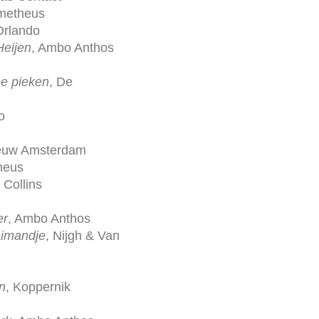
ometheus
Orlando
Heijen
, Ambo Anthos
e pieken
, De
o
ieuw Amsterdam
heus
 Collins
er
, Ambo Anthos
aimandje
, Nijgh & Van
n
, Koppernik