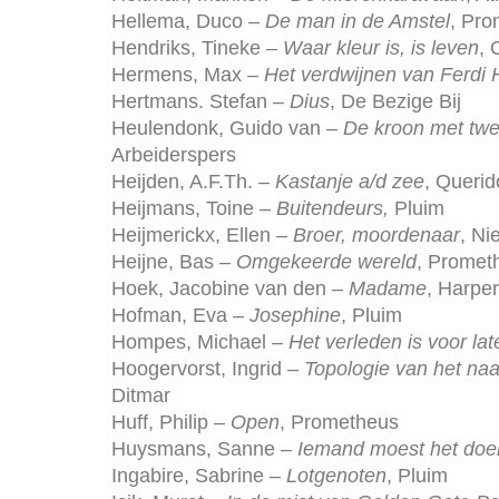
Hellema, Duco –
De man in de Amstel
, Pr
Hendriks, Tineke –
Waar kleur is, is leven
, 
Hermens, Max –
Het verdwijnen van Ferdi 
Hertmans. Stefan –
Dius
, De Bezige Bij
Heulendonk, Guido van –
De kroon met twe
Arbeiderspers
Heijden, A.F.Th. –
Kastanje a/d zee
, Querid
Heijmans, Toine –
Buitendeurs,
Pluim
Heijmerickx, Ellen –
Broer, moordenaar
, N
Heijne, Bas –
Omgekeerde wereld
, Promet
Hoek, Jacobine van den –
Madame
, Harper
Hofman, Eva –
Josephine
, Pluim
Hompes, Michael –
Het verleden is voor lat
Hoogervorst, Ingrid –
Topologie van het na
Ditmar
Huff, Philip –
Open
, Prometheus
Huysmans, Sanne –
Iemand moest het doe
Ingabire, Sabrine –
Lotgenoten
, Pluim