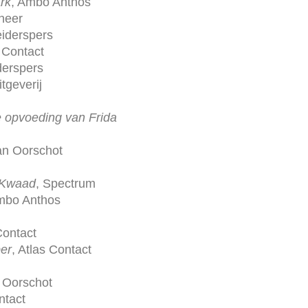
rk
, Ambo Anthos
cheer
eiderspers
s Contact
derspers
tgeverij
 opvoeding van Frida
an Oorschot
 Kwaad
, Spectrum
mbo Anthos
Contact
er
, Atlas Contact
 Oorschot
ntact