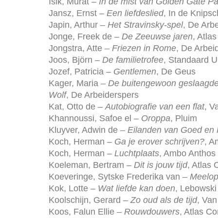
Isik, Murat –
In de mist van Golden Gate Pa
Jansz, Ernst –
Een liefdeslied
, In de Knips
Japin, Arthur –
Het Stravinsky-spel
, De Arb
Jonge, Freek de –
De Zeeuwse jaren
, Atla
Jongstra, Atte –
Friezen in Rome
, De Arbei
Joos, Björn –
De familietrofee
, Standaard Ui
Jozef, Patricia –
Gentlemen
, De Geus
Kager, Maria –
De buitengewoon geslaagde
Wolf
, De Arbeiderspers
Kat, Otto de –
Autobiografie van een flat
, V
Khannoussi, Safoe el –
Oroppa
, Pluim
Kluyver, Adwin de –
Eilanden van Goed en
Koch, Herman –
Ga je erover schrijven?
, A
Koch, Herman –
Luchtplaats
, Ambo Anthos
Koeleman, Bertram –
Dit is jouw tijd
, Atlas 
Koeveringe, Sytske Frederika van –
Meelop
Kok, Lotte –
Wat liefde kan doen
, Lebowski
Koolschijn, Gerard –
Zo oud als de tijd
, Van
Koos, Falun Ellie –
Rouwdouwers
, Atlas Co