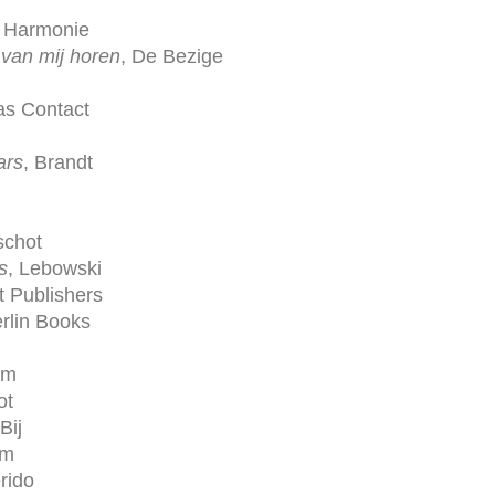
e Harmonie
van mij horen
, De Bezige
las Contact
ars
, Brandt
schot
s
, Lebowski
t Publishers
erlin Books
um
ot
Bij
im
rido