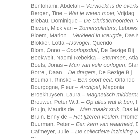
Bentohami, Abdelali –
Vervloekt is de overk
Bergen, Tine –
Wat je weten moet,
Vrijdag
Biebau, Dominique –
De Christiemoorden
, 
Biezen, Mick van –
Zomersplinters
, Lebows
Bloem, Marion –
Verkleed in vreugde
, Das
Blokker, Lotta –
IJsvogel
, Querido
Blom, Onno –
Ooorlogsduif
, De Bezige Bij
Boekweit, Naomi Rebekka –
Stemmen
, Atl
Boets, Jonas –
Man van vele oorlogen
, Sta
Borrel, Daan –
De dragers
, De Bezige Bij
Bouman, Rinske –
Een soort eelt
, Orlando
Bourgogne, Fleur –
Archipel
, Magonia
Broekhuysen, Laura –
Magnetisch middern
Brouwer, Peter W.J. –
Op alles wat ik ben
, 
Bruijn, Maurits de –
Man maakt stuk
, Das 
Bruin, Enny de –
Het Ijzeren veulen
, Prome
Buurman, Peter –
Een kern van waarheid
,
Cafmeyer, Julie –
De collectieve inzinking 