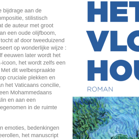
e bijdrage aan de
mpositie, stilistisch
at de auteur met groot
van een oude olijfboom,
tocht af door tweeduizend
eert op wonderlijke wijze :
lf eeuwen later wordt het
icoon, het wordt zelfs een
j. Met dit welbespraakte
op cruciale plekken en
 het Vaticaans concilie,
jn, een Mohammedaans
alin en aan een
meegenomen in de ruimte
zijn emoties, bedenkingen
eerollen, het manuscript