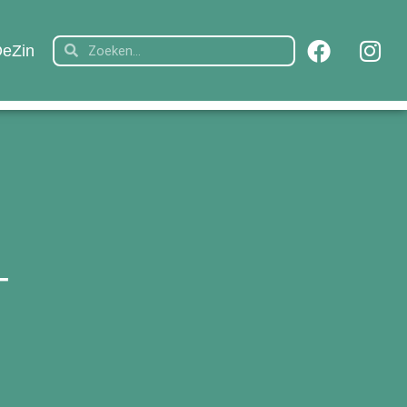
eZin
T