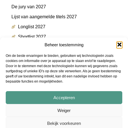
De jury van 2027
Lijst van aangemelde titels 2027
Longlist 2027
Shortlist 2027
Beheer toestemming
Winnaar 2027
Om de beste ervaringen te bieden, gebruiken wij technologieën zoals
cookies om informatie over je apparaat op te slaan en/of te raadplegen.
Door in te stemmen met deze technologieën kunnen wij gegevens zoals
Meer informatie
surfgedrag of unieke ID's op deze site verwerken. Als je geen toestemming
geeft of uw toestemming intrekt, kan dit een nadelige invloed hebben op
bepaalde functies en mogelijkheden.
Persmap
FAQ
Accepteren
Podcast "De Shortlist"
Weiger
Audiotrailers - #DeZin
Bekijk voorkeuren