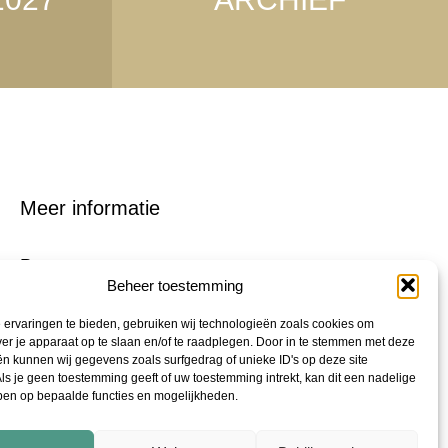
Meer informatie
Persmap
Beheer toestemming
FAQ
ervaringen te bieden, gebruiken wij technologieën zoals cookies om
Podcast "De Shortlist"
ver je apparaat op te slaan en/of te raadplegen. Door in te stemmen met deze
n kunnen wij gegevens zoals surfgedrag of unieke ID's op deze site
Audiotrailers - #DeZin
ls je geen toestemming geeft of uw toestemming intrekt, kan dit een nadelige
ben op bepaalde functies en mogelijkheden.