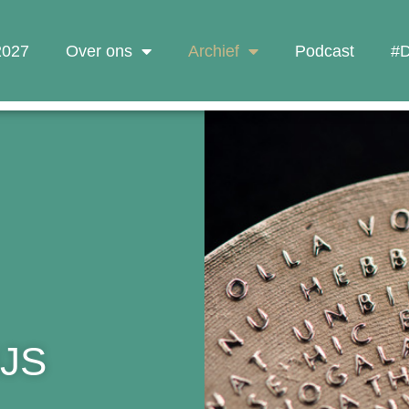
 2027
Over ons
Archief
Podcast
#D
JS