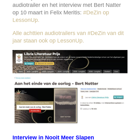
audiotrailer en het interview met Bert Natter
op 10 maart in Felix Meritis:
#DeZin op
LessonUp.
Alle achttien audiotrailers van #DeZin van dit
jaar staan ook op LessonUp.
Interview in Nooit Meer Slapen