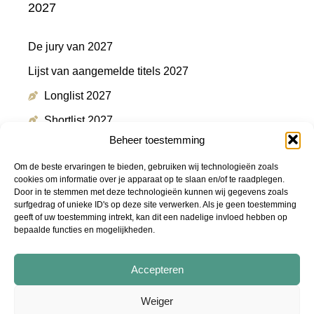
2027
De jury van 2027
Lijst van aangemelde titels 2027
Longlist 2027
Shortlist 2027
Beheer toestemming
Winnaar 2027
Om de beste ervaringen te bieden, gebruiken wij technologieën zoals
cookies om informatie over je apparaat op te slaan en/of te raadplegen.
Door in te stemmen met deze technologieën kunnen wij gegevens zoals
Meer informatie
surfgedrag of unieke ID's op deze site verwerken. Als je geen toestemming
geeft of uw toestemming intrekt, kan dit een nadelige invloed hebben op
bepaalde functies en mogelijkheden.
Persmap
FAQ
Accepteren
Podcast "De Shortlist"
Weiger
Audiotrailers - #DeZin