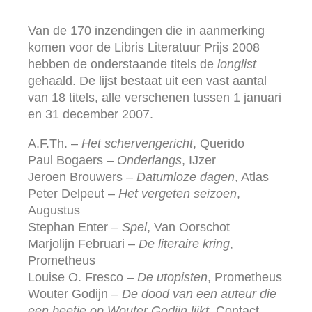
Van de 170 inzendingen die in aanmerking
komen voor de Libris Literatuur Prijs 2008
hebben de onderstaande titels de
longlist
gehaald. De lijst bestaat uit een vast aantal
van 18 titels, alle verschenen tussen 1 januari
en 31 december 2007.
A.F.Th. –
Het schervengericht
, Querido
Paul Bogaers –
Onderlangs
, IJzer
Jeroen Brouwers –
Datumloze dagen
, Atlas
Peter Delpeut –
Het vergeten seizoen
,
Augustus
Stephan Enter –
Spel
, Van Oorschot
Marjolijn Februari –
De literaire kring
,
Prometheus
Louise O. Fresco –
De utopisten
, Prometheus
Wouter Godijn –
De dood van een auteur die
een beetje op Wouter Godijn lijkt
, Contact