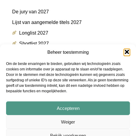
De jury van 2027
Lijst van aangemelde titels 2027
Longlist 2027
Shortlist 2027
Beheer toestemming
Winnaar 2027
Om de beste ervaringen te bieden, gebruiken wij technologieën zoals
cookies om informatie over je apparaat op te slaan en/of te raadplegen.
Door in te stemmen met deze technologieën kunnen wij gegevens zoals
Meer informatie
surfgedrag of unieke ID's op deze site verwerken. Als je geen toestemming
geeft of uw toestemming intrekt, kan dit een nadelige invloed hebben op
bepaalde functies en mogelijkheden.
Persmap
FAQ
Accepteren
Podcast "De Shortlist"
Weiger
Audiotrailers - #DeZin
Bekijk voorkeuren