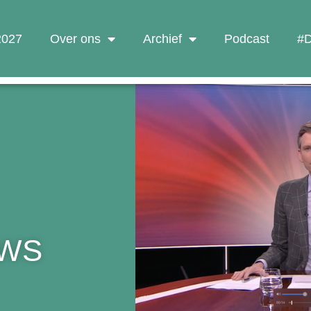
 2027
Over ons
Archief
Podcast
#D
UWS