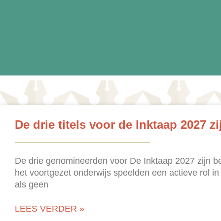
De drie titels voor de Inktaap 2027 z
De drie genomineerden voor De Inktaap 2027 zijn b
het voortgezet onderwijs speelden een actieve rol in 
als geen
LEES VERDER »