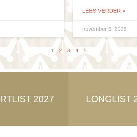
LEES VERDER »
november 6, 2025
1
2
3
4
5
RTLIST 2027
LONGLIST 