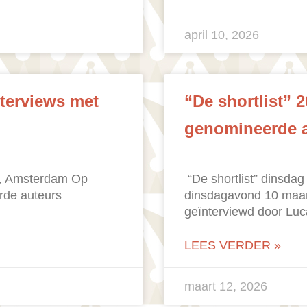
april 10, 2026
nterviews met
“De shortlist” 
genomineerde au
is, Amsterdam Op
“De shortlist” dinsda
rde auteurs
dinsdagavond 10 maar
geïnterviewd door Lu
LEES VERDER »
maart 12, 2026