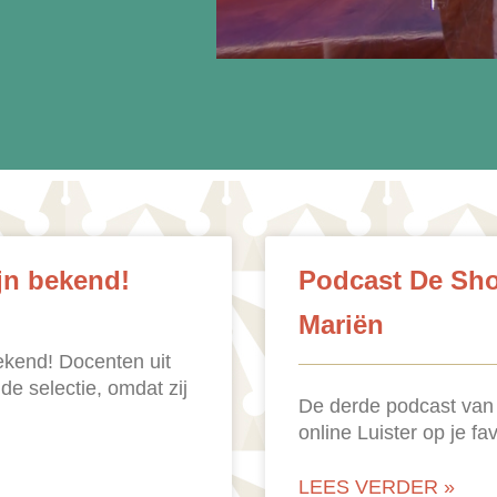
ijn bekend!
Podcast De Shor
Mariën
ekend! Docenten uit
de selectie, omdat zij
De derde podcast van ‘D
online Luister op je fa
LEES VERDER »