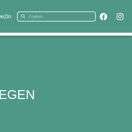
eZin
IEGEN