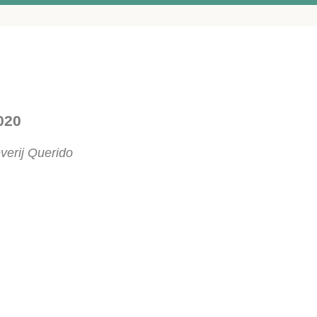
2020
everij Querido