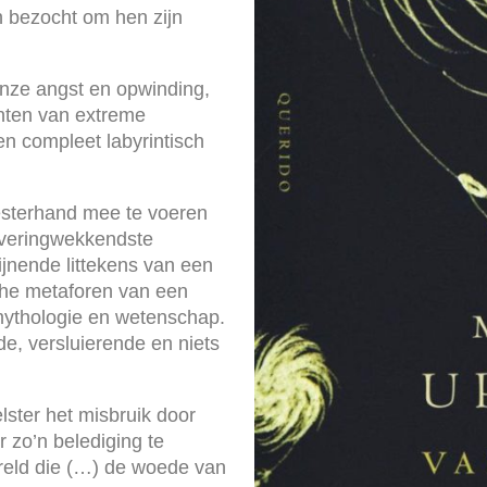
n bezocht om hen zijn
 onze angst en opwinding,
nten van extreme
en compleet labyrintisch
eesterhand mee te voeren
iveringwekkendste
jnende littekens van een
che metaforen van een
 mythologie en wetenschap.
e, versluierende en niets
lster het misbruik door
r zo’n belediging te
reld die (…) de woede van