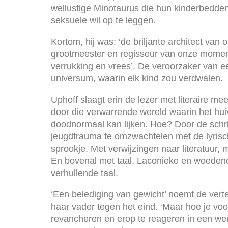
wellustige Minotaurus die hun kinderbedde
seksuele wil op te leggen.
Kortom, hij was: ‘de briljante architect van
grootmeester en regisseur van onze mome
verrukking en vrees’. De veroorzaker van e
universum, waarin elk kind zou verdwalen.
Uphoff slaagt erin de lezer met literaire m
door die verwarrende wereld waarin het hu
doodnormaal kan lijken. Hoe? Door de schri
jeugdtrauma te omzwachtelen met de lyris
sprookje. Met verwijzingen naar literatuur,
En bovenal met taal. Laconieke en woedend
verhullende taal.
‘Een belediging van gewicht’ noemt de verte
haar vader tegen het eind. ‘Maar hoe je voo
revancheren en erop te reageren in een we