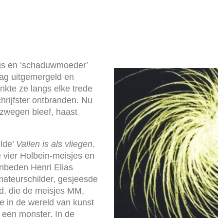
zus en ‘schaduwmoeder’
dag uitgemergeld en
onkte ze langs elke trede
hrijfster ontbranden. Nu
zwegen bleef, haast
elde’
Vallen is als vliegen
.
vier Holbein-meisjes en
anbeden Henri Elias
ateurschilder, gesjeesde
d, die de meisjes MM,
e in de wereld van kunst
 een monster. In de