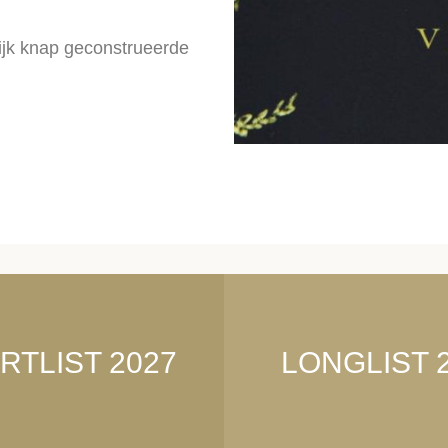
ijk knap geconstrueerde
RTLIST 2027
LONGLIST 