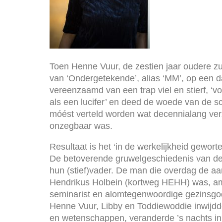
Toen Henne Vuur, de zestien jaar oudere 
van ‘Ondergetekende’, alias ‘MM’, op een 
vereenzaamd van een trap viel en stierf, ‘v
als een lucifer’ en deed de woede van de sc
móést verteld worden wat decennialang ver
onzegbaar was.
Resultaat is het ‘in de werkelijkheid gewort
De betoverende gruwelgeschiedenis van de 
hun (stief)vader. De man die overdag de a
Hendrikus Holbein (kortweg HEHH) was, am
seminarist en alomtegenwoordige gezinsgo
Henne Vuur, Libby en Toddiewoddie inwijdd
en wetenschappen, veranderde ’s nachts in