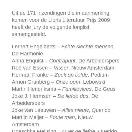
Uit de 171 inzendingen die in aanmerking
komen voor de Libris Literatuur Prijs 2009
heeft de jury de volgende longlist
samengesteld.
Lernert Engelberts –
Echte slechte mensen
,
De Harmonie
Anna Enquist –
Contrapunt
, De Arbeiderspers
Rob van Essen –
Visser
, Nieuw Amsterdam
Herman Franke –
Zoek op liefde
, Podium
Arnon Grunberg –
Onze oom
, Lebowski
Martin Hendriksma –
Familievlees
, De Geus
Joke J. Hermsen –
De liefde dus
, De
Arbeiderspers
Joke van Leeuwen –
Alles nieuw
, Querido
Martijn Meijer –
Foute man
, Nieuw
Amsterdam
Doeschka Meijsing –
Over de liefde
, Querido