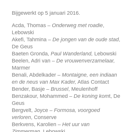
Bijgewerkt op 5 januari 2016.
Acda, Thomas –
Onderweg met roadie
,
Lebowski
Akefi, Tahmina –
De jongen van de oude stad
,
De Geus
Baeten Gronda,
Paul Wanderland,
Lebowski
Beelen, Adri van –
De vrouwenverzamelaar,
Marmer
Benali, Abdelkader –
Montaigne, een indiaan
en de neus van Max Kader,
Atlas Contact
Bender, Basje –
Brussel
, Meulenhoff
Benzakour, Mohammed –
De koning kom
t, De
Geus
Bergvelt, Joyce –
Formosa, voorgoed
verloren
, Conserve
Berkvens, Karolien –
Het uur van
Zimmerman
, Lebowski