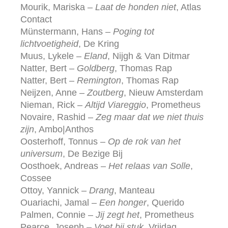
Mourik, Mariska –
Laat de honden niet
, Atlas
Contact
Münstermann, Hans –
Poging tot
lichtvoetigheid
, De Kring
Muus, Lykele –
Eland
, Nijgh & Van Ditmar
Natter, Bert –
Goldberg
, Thomas Rap
Natter, Bert –
Remington
, Thomas Rap
Neijzen, Anne –
Zoutberg
, Nieuw Amsterdam
Nieman, Rick –
Altijd Viareggio
, Prometheus
Novaire, Rashid –
Zeg maar dat we niet thuis
zijn
, Ambo|Anthos
Oosterhoff, Tonnus –
Op de rok van het
universum
, De Bezige Bij
Oosthoek, Andreas –
Het relaas van Solle
,
Cossee
Ottoy, Yannick –
Drang
, Manteau
Ouariachi, Jamal –
Een honger
, Querido
Palmen, Connie –
Jij zegt het
, Prometheus
Pearce, Joseph –
Voet bij stuk
, Vrijdag