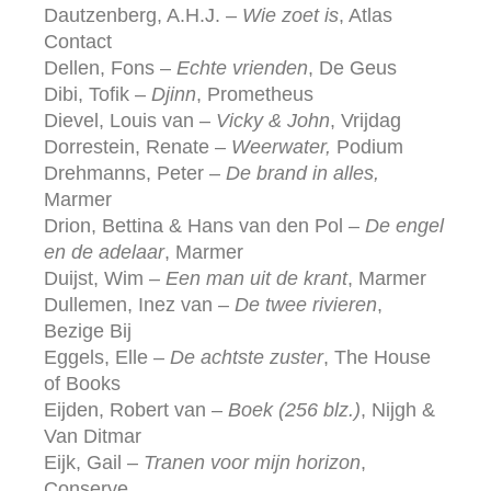
Dautzenberg, A.H.J. –
Wie zoet is
, Atlas
Contact
Dellen, Fons –
Echte vrienden
, De Geus
Dibi, Tofik –
Djinn
, Prometheus
Dievel, Louis van –
Vicky & John
, Vrijdag
Dorrestein, Renate –
Weerwater,
Podium
Drehmanns, Peter –
De brand in alles,
Marmer
Drion, Bettina & Hans van den Pol –
De engel
en de adelaar
, Marmer
Duijst, Wim –
Een man uit de krant
, Marmer
Dullemen, Inez van –
De twee rivieren
,
Bezige Bij
Eggels, Elle –
De achtste zuster
, The House
of Books
Eijden, Robert van –
Boek (256 blz.)
, Nijgh &
Van Ditmar
Eijk, Gail –
Tranen voor mijn horizon
,
Conserve