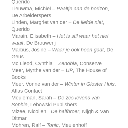
Querido
Lieuwma, Michiel –
Paaltje aan de horizon
,
De Arbeiderspers
Linden, Margriet van der –
De liefde niet
,
Querido
Marain, Elisabeth –
Het is stil waar het niet
waait
, De Brouwerij
Marbus, Josine –
Waar je ook heen gaat
, De
Geus
Mc Lleod, Cynthia –
Zenobia
, Conserve
Meer, Myrthe van der –
UP
, The House of
Books
Meer, Vonne van der –
Winter in Gloster Huis
,
Atlas Contact
Meuleman, Sarah –
De zes levens van
Sophie
, Lebowski Publishers
Mizee, Nicolien-
De halfbroer
, Nijgh & Van
Ditmar
Mohren, Ralf –
Tonic
, Meulenhoff