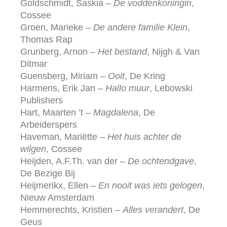
Goldschmidt, Saskia –
De voddenkoningin
,
Cossee
Groen, Marieke –
De andere familie Klein
,
Thomas Rap
Grunberg, Arnon –
Het bestand
, Nijgh & Van
Ditmar
Guensberg, Miriam –
Ooit
, De Kring
Harmens, Erik Jan –
Hallo muur
, Lebowski
Publishers
Hart, Maarten ’t –
Magdalena
, De
Arbeiderspers
Haveman, Mariëtte –
Het huis achter de
wilgen
, Cossee
Heijden, A.F.Th. van der –
De ochtendgave
,
De Bezige Bij
Heijmerikx, Ellen –
En nooit was iets gelogen
,
Nieuw Amsterdam
Hemmerechts, Kristien –
Alles verandert
, De
Geus