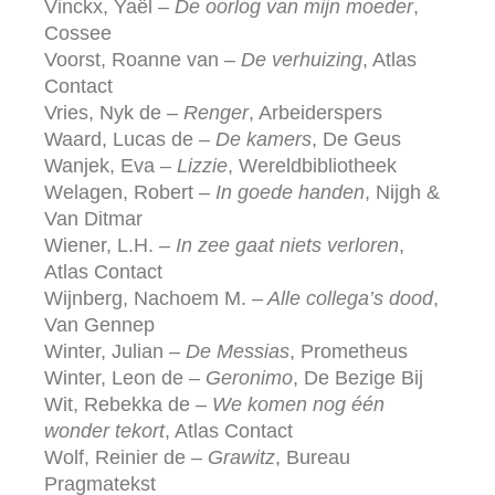
Vinckx, Yaël –
De oorlog van mijn moeder
,
Cossee
Voorst, Roanne van –
De verhuizing
, Atlas
Contact
Vries, Nyk de –
Renger
, Arbeiderspers
Waard, Lucas de –
De kamers
, De Geus
Wanjek, Eva –
Lizzie
, Wereldbibliotheek
Welagen, Robert –
In goede handen
, Nijgh &
Van Ditmar
Wiener, L.H. –
In zee gaat niets verloren
,
Atlas Contact
Wijnberg, Nachoem M. –
Alle collega’s dood
,
Van Gennep
Winter, Julian –
De Messias
, Prometheus
Winter, Leon de –
Geronimo
, De Bezige Bij
Wit, Rebekka de –
We komen nog één
wonder tekort
, Atlas Contact
Wolf, Reinier de –
Grawitz
, Bureau
Pragmatekst