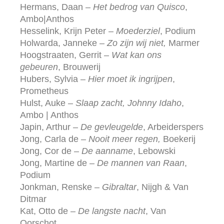
Hermans, Daan –
Het bedrog van Quisco
,
Ambo|Anthos
Hesselink, Krijn Peter –
Moederziel
, Podium
Holwarda, Janneke –
Zo zijn wij niet,
Marmer
Hoogstraaten, Gerrit –
Wat kan ons
gebeuren
, Brouwerij
Hubers, Sylvia –
Hier moet ik ingrijpen
,
Prometheus
Hulst, Auke –
Slaap zacht, Johnny Idaho
,
Ambo | Anthos
Japin, Arthur –
De gevleugelde
, Arbeiderspers
Jong, Carla de –
Nooit meer regen,
Boekerij
Jong, Cor de –
De aanname
, Lebowski
Jong, Martine de –
De mannen van Raan
,
Podium
Jonkman, Renske –
Gibraltar
, Nijgh & Van
Ditmar
Kat, Otto de –
De langste nacht
, Van
Oorschot