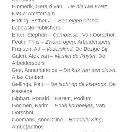
Emmerik, Gerard van –
De nieuwe Kratz
,
Nieuw Amsterdam
Ending, Esther J. –
Een eigen eiland
,
Lebowski Publishers
Enter, Stephan –
Compassie
, Van Oorschot
Feuth, Thijs –
Zwarte ogen
, Arbeiderspers
Fransen, Ad –
Vaderskind
, De Bezige Bij
Galen, Alex van –
Michiel de Ruyter,
De
Arbeiderspers
Gee, Annemarie de –
De kus van een clown
,
Atlas Contact
Gellings, Paul –
De jacht op de klaproos
, De
Passage
Giphart, Ronald –
Harem
, Podium
Göçmen, Kerim –
Rode kornoeljes
, Van
Oorschot
Goemans, Anne-Gine –
Honolulu King
,
Ambo|Anthos