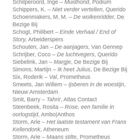
Schilperoord, Inge –
Muidhond
, Podium
Schippers, K. –
Niet verder vertellen
, Querido
Schoenmakers, M. M. –
De wolkenridder,
De
Bezige Bij
Schogt, Philibert –
Einde Verhaal / End of
Story,
Arbeiderspers
Schouten, Jan –
De aanjagers
, Van Gennep
Schrijber, Coco –
De luchtvegers
, Querido
Siebelink, Jan –
Margje
, De Bezige Bij
Simons, Martijn –
Ik heet Julius
, De Bezige Bij
Six, Roderik –
Val
, Prometheus
Smeets, Jan Willem –
Ijsberen in de woestijn
,
Nieuw Amsterdam
Smit, Barry –
Tahrir
, Atlas Contact
Steenbeek, Rosita –
Rose, een familie in
oorlogstijd
, Ambo|Anthos
Storm, Arie –
Het laatste testament van Frans
Kellendonk
, Atheneum
Storm, Arie –
Maans stilte
, Prometheus