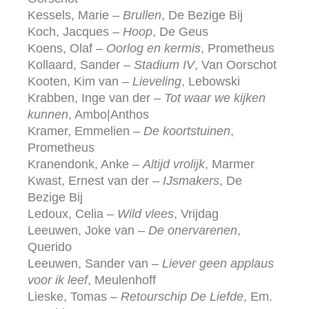
Kessels, Marie –
Brullen
, De Bezige Bij
Koch, Jacques –
Hoop
, De Geus
Koens, Olaf –
Oorlog en kermis
, Prometheus
Kollaard, Sander –
Stadium IV
, Van Oorschot
Kooten, Kim van –
Lieveling
, Lebowski
Krabben, Inge van der –
Tot waar we kijken
kunnen
, Ambo|Anthos
Kramer, Emmelien –
De koortstuinen
,
Prometheus
Kranendonk, Anke –
Altijd vrolijk
, Marmer
Kwast, Ernest van der –
IJsmakers
, De
Bezige Bij
Ledoux, Celia –
Wild vlees
, Vrijdag
Leeuwen, Joke van –
De onervarenen
,
Querido
Leeuwen, Sander van –
Liever geen applaus
voor ik leef
, Meulenhoff
Lieske, Tomas –
Retourschip De Liefde
, Em.