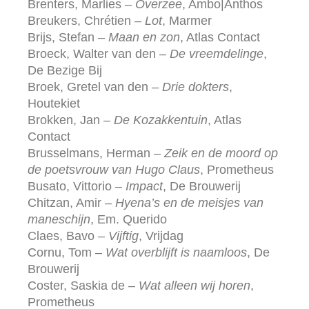
Brenters, Marlies –
Overzee
, Ambo|Anthos
Breukers, Chrétien –
Lot
, Marmer
Brijs, Stefan –
Maan en zon
, Atlas Contact
Broeck, Walter van den –
De vreemdelinge
,
De Bezige Bij
Broek, Gretel van den –
Drie dokters
,
Houtekiet
Brokken, Jan –
De Kozakkentuin
, Atlas
Contact
Brusselmans, Herman –
Zeik en de moord op
de poetsvrouw van Hugo Claus
, Prometheus
Busato, Vittorio –
Impact
, De Brouwerij
Chitzan, Amir –
Hyena’s en de meisjes van
maneschijn
, Em. Querido
Claes, Bavo –
Vijftig
, Vrijdag
Cornu, Tom –
Wat overblijft is naamloos
, De
Brouwerij
Coster, Saskia de –
Wat alleen wij horen
,
Prometheus