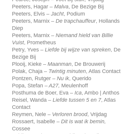
Peeters, Hagar –
Malva
, De Bezige Bij
Peeters, Elvis –
Jacht
, Podium
Peeters, Marnix –
De trapchauffeur
, Hollands
Diep
Peeters, Marnix –
Niemand hield van Billie
Vuist
, Prometheus
Petry, Yves –
Liefde bij wijze van spreken
, De
Bezige Bij
Plooij, Kieke –
Maanman
, De Brouwerij
Polak, Chaja –
Twintig minuten
, Atlas Contact
Pontzen, Rutger –
Nu ik
, Querido
Popa, Stefan –
A27,
Meulenhoff
Posthuma de Boer, Eva –
Ica
, Ambo | Anthos
Reisel, Wanda –
Liefde tussen 5 en 7
, Atlas
Contact
Reymen, Nele –
Verloren brood
, Vrijdag
Rossaert, Isabelle –
Dit is wat ik bemin,
Cossee