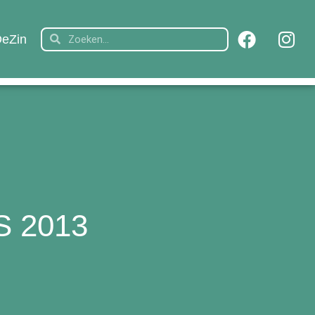
eZin
S 2013