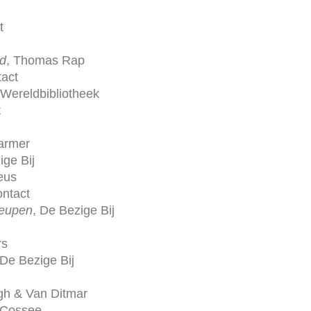
t
od
, Thomas Rap
tact
 Wereldbibliotheek
t
armer
ige Bij
eus
ontact
heupen
, De Bezige Bij
rs
 De Bezige Bij
jgh & Van Ditmar
 Cossee