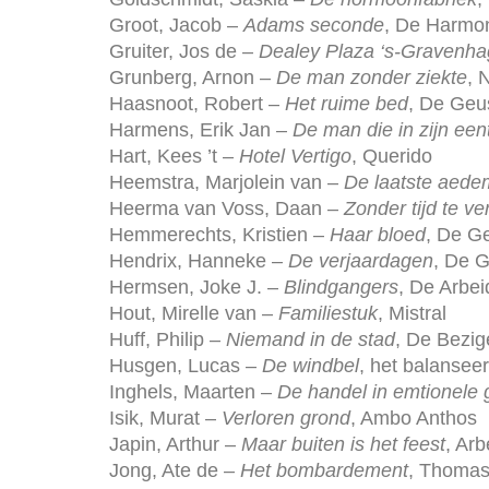
Groot, Jacob –
Adams seconde
, De Harmo
Gruiter, Jos de –
Dealey Plaza ‘s-Gravenh
Grunberg, Arnon –
De man zonder ziekte
, 
Haasnoot, Robert –
Het ruime bed
, De Geu
Harmens, Erik Jan –
De man die in zijn ee
Hart, Kees ’t –
Hotel Vertigo
, Querido
Heemstra, Marjolein van –
De laatste aed
Heerma van Voss, Daan –
Zonder tijd te ve
Hemmerechts, Kristien –
Haar bloed
, De G
Hendrix, Hanneke –
De verjaardagen
, De 
Hermsen, Joke J. –
Blindgangers
, De Arbei
Hout, Mirelle van –
Familiestuk
, Mistral
Huff, Philip –
Niemand in de stad
, De Bezig
Husgen, Lucas –
De windbel
, het balanseer
Inghels, Maarten –
De handel in emtionele
Isik, Murat –
Verloren grond
, Ambo Anthos
Japin, Arthur –
Maar buiten is het feest
, Ar
Jong, Ate de –
Het bombardement
, Thoma