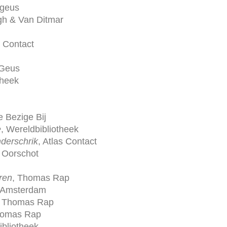
 geus
jgh & Van Ditmar
s Contact
 Geus
theek
e Bezige Bij
e
, Wereldbibliotheek
nderschrik
, Atlas Contact
 Oorschot
ren
, Thomas Rap
 Amsterdam
 Thomas Rap
homas Rap
ibliotheek