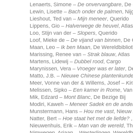
Lenaerts, Simone –
De onvervangbare
, De
Lewin, Lisette –
Bach onder de palmen
, Ni
Lieshout, Ted van –
Mijn meneer
, Querido
Lippens, Gio –
Halverwege de heuvel
, Atla
Loo, Stijn van der –
Slopers
, Querido
Loof, Mieke de –
De vijand van binnen
, De
Maan, Leo –
Ik ben Maan
, De Wereldbiblio
Marissing, Renee van –
Strak blauw
, Atlas
Martens, Lidewij –
Dubbel rood
, Cargo
Marynissen, Vera –
Vroeger was er later
, D
Matto, J.B. –
Nieuwe Chinese plantenkund
Meer, Vonne van der & Willems, Josef –
Ki
Melissen, Sipko –
Een kamer in Rome
, Van
Mik, Edzard –
Mont Blanc
, De Bezige Bij
Modiri, Kaweh –
Meneer Sadek en de ande
Munstermann, Hans –
Hou me vast
, Nieuw
Natter, Bert –
Hoe staat het met de liefde?
,
Nieuwenhuis, Erik –
Man van de wereld
, T
Nimwegen, Arjaan –
Westerlingen
, Wereldb