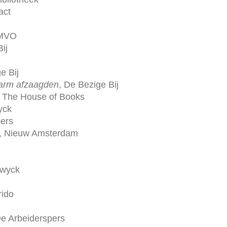
act
 MVO
ij
e Bij
 arm afzaagden
, De Bezige Bij
, The House of Books
yck
pers
, Nieuw Amsterdam
ewyck
rido
De Arbeiderspers