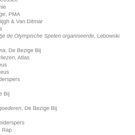
nie
age
, PMA
Nijgh & Van Ditmar
s
ntje de Olympische Spelen organiseerde
, Lebowski
ema
, De Bezige Bij
rliezen
, Atlas
eus
Geus
derspers
e Bij
 goederen
, De Bezige Bij
beiderspers
s Rap