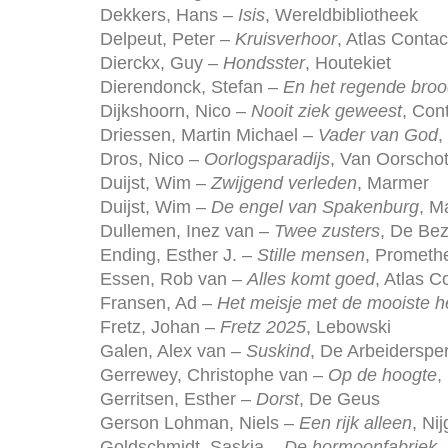
Dekkers, Hans –
Isis
, Wereldbibliotheek
Delpeut, Peter –
Kruisverhoor
, Atlas Contac
Dierckx, Guy –
Hondsster
, Houtekiet
Dierendonck, Stefan –
En het regende bro
Dijkshoorn, Nico –
Nooit ziek geweest
, Con
Driessen, Martin Michael –
Vader van God
,
Dros, Nico –
Oorlogsparadijs
, Van Oorscho
Duijst, Wim –
Zwijgend verleden
, Marmer
Duijst, Wim –
De engel van Spakenburg
, M
Dullemen, Inez van –
Twee zusters
, De Bez
Ending, Esther J. –
Stille mensen
, Prometh
Essen, Rob van –
Alles komt goed
, Atlas C
Fransen, Ad –
Het meisje met de mooiste 
Fretz, Johan –
Fretz 2025
, Lebowski
Galen, Alex van –
Suskind
, De Arbeiderspe
Gerrewey, Christophe van –
Op de hoogte
,
Gerritsen, Esther –
Dorst
, De Geus
Gerson Lohman, Niels –
Een rijk alleen
, Ni
Goldschmidt, Saskia –
De hormoonfabriek
,