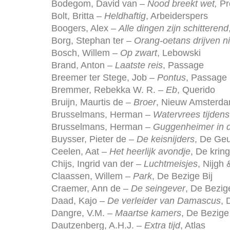
Bodegom, David van –
Nood breekt wet,
Pr
Bolt, Britta –
Heldhaftig
, Arbeiderspers
Boogers, Alex –
Alle dingen zijn schitterend
Borg, Stephan ter –
Orang-oetans drijven ni
Bosch, Willem –
Op zwart
, Lebowski
Brand, Anton –
Laatste reis
, Passage
Breemer ter Stege, Job –
Pontus
, Passage
Bremmer, Rebekka W. R. –
Eb
, Querido
Bruijn, Maurtis de –
Broer
, Nieuw Amsterd
Brusselmans, Herman –
Watervrees tijdens
Brusselmans, Herman –
Guggenheimer in 
Buysser, Pieter de –
De keisnijders
, De Ge
Ceelen, Aat –
Het heerlijk avondje
, De kring
Chijs, Ingrid van der –
Luchtmeisjes
, Nijgh
Claassen, Willem –
Park
, De Bezige Bij
Craemer, Ann de –
De seingever
, De Bezige
Daad, Kajo –
De verleider van Damascus
, 
Dangre, V.M. –
Maartse kamers
, De Bezige 
Dautzenberg, A.H.J. –
Extra tijd
, Atlas