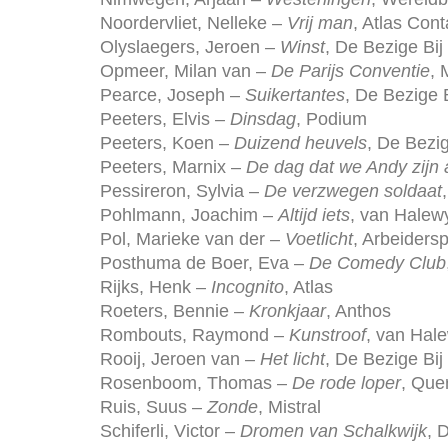
Noordervliet, Nelleke –
Vrij man
, Atlas Cont
Olyslaegers, Jeroen –
Winst
, De Bezige Bij
Opmeer, Milan van –
De Parijs Conventie
,
Pearce, Joseph –
Suikertantes
, De Bezige B
Peeters, Elvis –
Dinsdag
, Podium
Peeters, Koen –
Duizend heuvels
, De Bezig
Peeters, Marnix –
De dag dat we Andy zijn
Pessireron, Sylvia –
De verzwegen soldaat
Pohlmann, Joachim –
Altijd iets
, van Halew
Pol, Marieke van der –
Voetlicht
, Arbeiders
Posthuma de Boer, Eva –
De Comedy Club
Rijks, Henk –
Incognito
, Atlas
Roeters, Bennie –
Kronkjaar
, Anthos
Rombouts, Raymond –
Kunstroof
, van Hal
Rooij, Jeroen van –
Het licht
, De Bezige Bij
Rosenboom, Thomas –
De rode loper
, Que
Ruis, Suus –
Zonde
, Mistral
Schiferli, Victor –
Dromen van Schalkwijk
, 