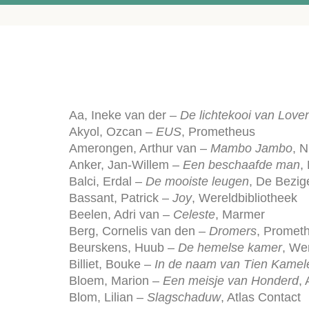
Aa, Ineke van der –
De lichtekooi van Love
Akyol, Ozcan –
EUS
, Prometheus
Amerongen, Arthur van –
Mambo Jambo
, 
Anker, Jan-Willem –
Een beschaafde man
,
Balci, Erdal –
De mooiste leugen
, De Bezige
Bassant, Patrick –
Joy
, Wereldbibliotheek
Beelen, Adri van –
Celeste
, Marmer
Berg, Cornelis van den –
Dromers
, Promet
Beurskens, Huub –
De hemelse kamer
, We
Billiet, Bouke –
In de naam van Tien Kamel
Bloem, Marion –
Een meisje van Honderd
,
Blom, Lilian –
Slagschaduw
, Atlas Contact