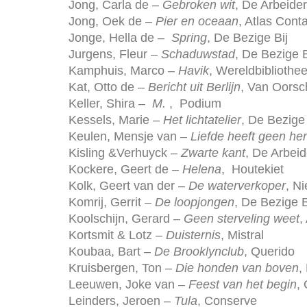
Jong, Carla de –
Gebroken wit
, De Arbeide
Jong, Oek de –
Pier en oceaan
, Atlas Cont
Jonge, Hella de –
Spring
, De Bezige Bij
Jurgens, Fleur –
Schaduwstad
, De Bezige B
Kamphuis, Marco –
Havik
, Wereldbibliothe
Kat, Otto de –
Bericht uit Berlijn
, Van Oorsc
Keller, Shira –
M.
, Podium
Kessels, Marie –
Het lichtatelier
, De Bezige 
Keulen, Mensje van –
Liefde heeft geen he
Kisling &Verhuyck –
Zwarte kant
, De Arbei
Kockere, Geert de –
Helena
, Houtekiet
Kolk, Geert van der –
De waterverkoper
, N
Komrij, Gerrit –
De loopjongen
, De Bezige B
Koolschijn, Gerard –
Geen sterveling weet
,
Kortsmit & Lotz –
Duisternis
, Mistral
Koubaa, Bart –
De Brooklynclub
, Querido
Kruisbergen, Ton –
Die honden van boven
,
Leeuwen, Joke van –
Feest van het begin
,
Leinders, Jeroen –
Tula
, Conserve