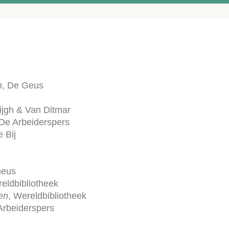
n
, De Geus
Nijgh & Van Ditmar
 De Arbeiderspers
 Bij
heus
reldbibliotheek
en
, Wereldbibliotheek
 Arbeiderspers