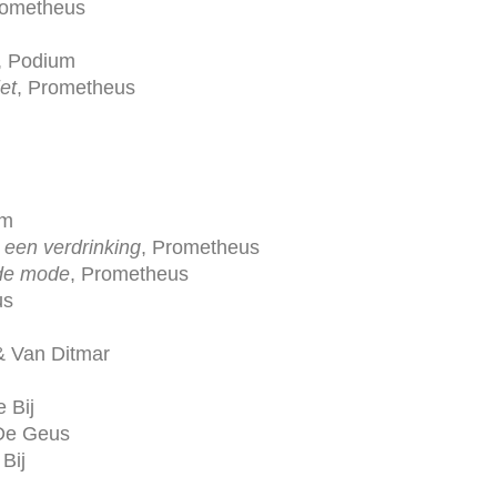
ometheus
, Podium
et
, Prometheus
am
 een verdrinking
, Prometheus
de mode
, Prometheus
us
 & Van Ditmar
 Bij
De Geus
Bij