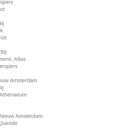
rspers
act
ij
ek
hot
Bij
rsens
, Atlas
derspers
ieuw Amsterdam
ij
 Athenaeum
 Nieuw Amsterdam
 Querido