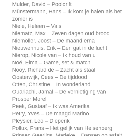
Mulder, David – Pooldrift
Münstermann, Hans – Ik kom je halen als het
zomer is
Niele, Heleen – Vals
Niematz, Max – Zeven dagen oud brood
Niemöller, Joost – De maand erna
Nieuwenhuis, Erik – Een gat in de lucht
Nierop, Nicole van – Ik houd van u
Noë, Elma – Game, set & match
Nooy, Richard de – Zacht als staal
Oosterwijk, Cees – De tijddood
Otten, Christine – In wonderland
Ouariachi, Jamal – De vernietiging van
Prosper Morel
Peek, Gustaaf – Ik was Amerika
Petry, Yves – De maagd Marino
Pleysier, Leo – Dieperik
Pollux, Frans – Het gelijk van Heisenberg
Prinsen Geerligs, Marieke – Dansen op asfalt