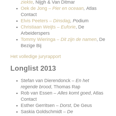
ziekte
,
Nijgh & Van Ditmar
Oek de Jong –
Pier en oceaan
,
Atlas
Contact
Elvis Peeters –
Dinsdag
, P
odium
Christiaan Weijts –
Euforie
, De
Arbeiderspers
Tommy Wieringa –
Dit zijn de namen
, De
Bezige Bij
Het volledige juryrapport
Longlist 2013
Stefan van Dierendonck –
En het
regende brood
, Thomas Rap
Rob van Essen –
Alles komt goed
, Atlas
Contact
Esther Gerritsen –
Dorst
, De Geus
Saskia Goldschmidt –
De