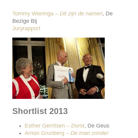
Tommy Wieringa –
Dit zijn de namen
, De
Bezige Bij
Juryrapport
Shortlist 2013
Esther Gerritsen –
Dorst
, De Geus
Arnon Grunberg –
De man zonder