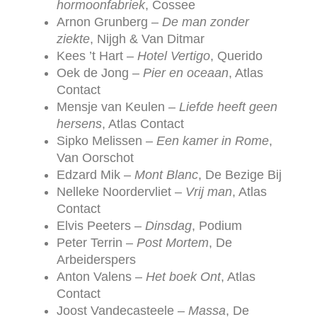
hormoonfabriek
, Cossee
Arnon Grunberg –
De man zonder
ziekte
, Nijgh & Van Ditmar
Kees ’t Hart –
Hotel Vertigo
, Querido
Oek de Jong –
Pier en oceaan
, Atlas
Contact
Mensje van Keulen –
Liefde heeft geen
hersens
, Atlas Contact
Sipko Melissen –
Een kamer in Rome
,
Van Oorschot
Edzard Mik –
Mont Blanc
, De Bezige Bij
Nelleke Noordervliet –
Vrij man
, Atlas
Contact
Elvis Peeters –
Dinsdag
, Podium
Peter Terrin –
Post Mortem
, De
Arbeiderspers
Anton Valens –
Het boek Ont
, Atlas
Contact
Joost Vandecasteele –
Massa
, De