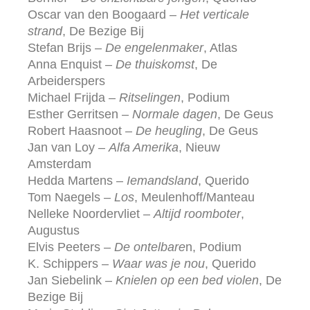
Oscar van den Boogaard –
Het verticale
strand
, De Bezige Bij
Stefan Brijs –
De engelenmaker
, Atlas
Anna Enquist –
De thuiskomst
, De
Arbeiderspers
Michael Frijda –
Ritselingen
, Podium
Esther Gerritsen –
Normale dagen
, De Geus
Robert Haasnoot –
De heugling
, De Geus
Jan van Loy –
Alfa Amerika
, Nieuw
Amsterdam
Hedda Martens –
Iemandsland
, Querido
Tom Naegels –
Los
, Meulenhoff/Manteau
Nelleke Noordervliet –
Altijd roomboter
,
Augustus
Elvis Peeters –
De ontelbare
n, Podium
K. Schippers –
Waar was je nou
, Querido
Jan Siebelink –
Knielen op een bed violen
, De
Bezige Bij