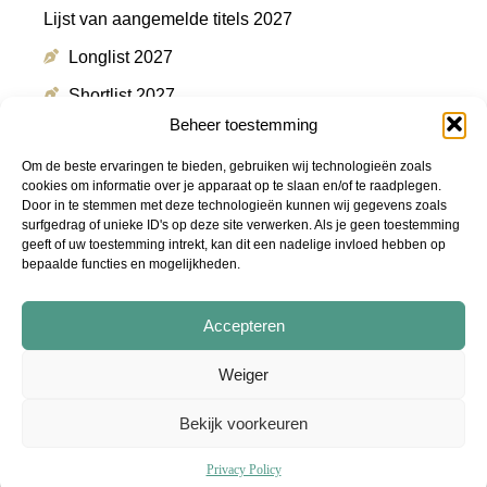
Lijst van aangemelde titels 2027
Longlist 2027
Shortlist 2027
Beheer toestemming
Winnaar 2027
Om de beste ervaringen te bieden, gebruiken wij technologieën zoals
cookies om informatie over je apparaat op te slaan en/of te raadplegen.
Door in te stemmen met deze technologieën kunnen wij gegevens zoals
Meer informatie
surfgedrag of unieke ID's op deze site verwerken. Als je geen toestemming
geeft of uw toestemming intrekt, kan dit een nadelige invloed hebben op
bepaalde functies en mogelijkheden.
Persmap
FAQ
Accepteren
Podcast "De Shortlist"
Weiger
Audiotrailers - #DeZin
Bekijk voorkeuren
© 2026
Stichting Libris Literatuur Prijs
Privacy Policy