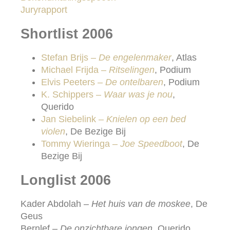
Juryrapport
Shortlist 2006
Stefan Brijs –
De engelenmaker
, Atlas
Michael Frijda –
Ritselingen
, Podium
Elvis Peeters –
De ontelbaren
, Podium
K. Schippers –
Waar was je nou
,
Querido
Jan Siebelink –
Knielen op een bed
violen
, De Bezige Bij
Tommy Wieringa –
Joe Speedboot
, De
Bezige Bij
Longlist 2006
Kader Abdolah –
Het huis van de moskee
, De
Geus
Bernlef –
De onzichtbare jongen
, Querido